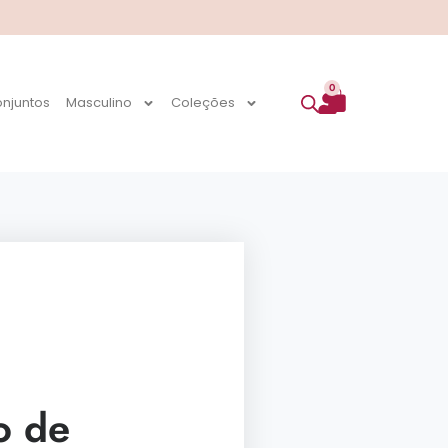
0
njuntos
Masculino
Coleções
o de